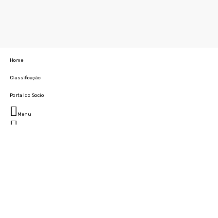
Home
Classificação
Portal do Socio
Menu
Fechar
Home
Clube
História
Marcha
Sede