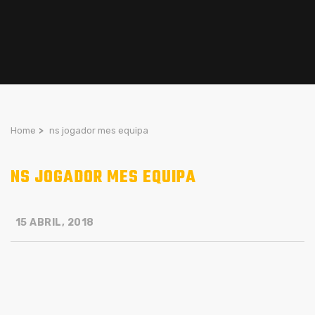
Home
>
ns jogador mes equipa
NS JOGADOR MES EQUIPA
15 ABRIL, 2018