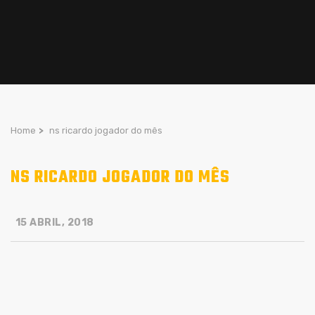
Home
>
ns ricardo jogador do mês
NS RICARDO JOGADOR DO MÊS
15 ABRIL, 2018