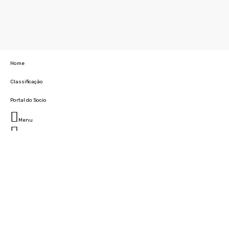
Home
Classificação
Portal do Socio
Menu
Fechar
Home
Clube
História
Marcha
Sede