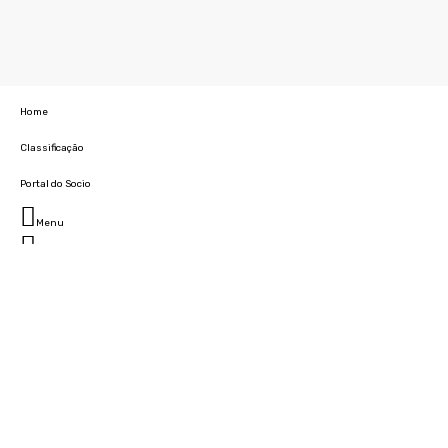
Home
Classificação
Portal do Socio
Menu
Fechar
Home
Clube
História
Marcha
Sede
Instalações