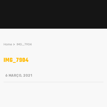
Home
>
IMG_7904
IMG_7904
6 MARÇO, 2021