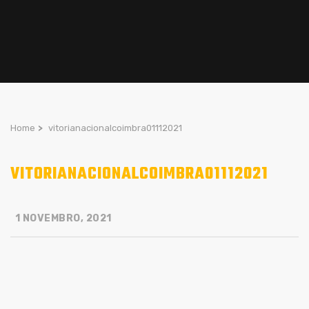
Home
>
vitorianacionalcoimbra01112021
VITORIANACIONALCOIMBRA01112021
1 NOVEMBRO, 2021