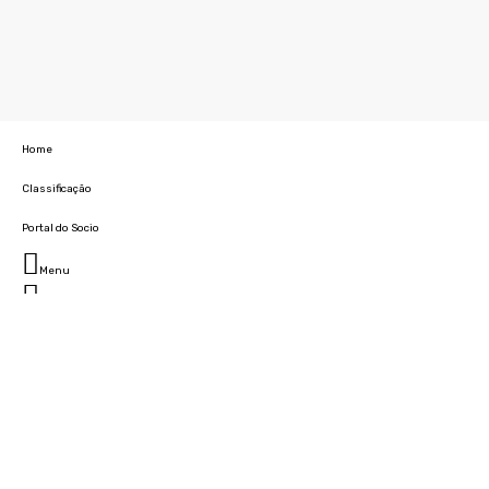
Home
Classificação
Portal do Socio
Menu
Fechar
Home
Clube
História
Marcha
Sede