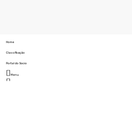
Home
Classificação
Portal do Socio
Menu
Fechar
Home
Clube
História
Marcha
Sede