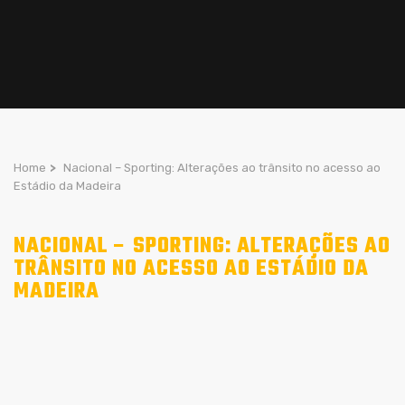
Home
>
Nacional – Sporting: Alterações ao trânsito no acesso ao
Estádio da Madeira
NACIONAL – SPORTING: ALTERAÇÕES AO
TRÂNSITO NO ACESSO AO ESTÁDIO DA
MADEIRA