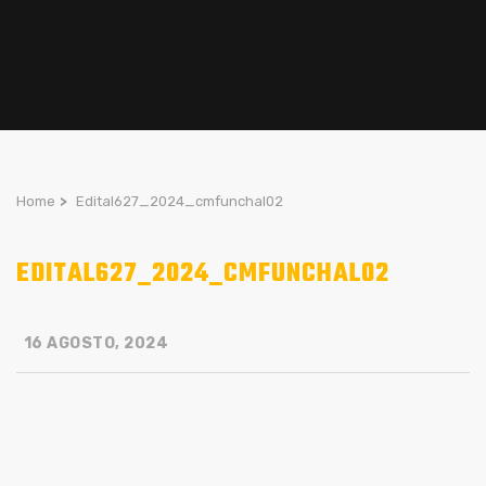
Home
>
Edital627_2024_cmfunchal02
EDITAL627_2024_CMFUNCHAL02
16 AGOSTO, 2024