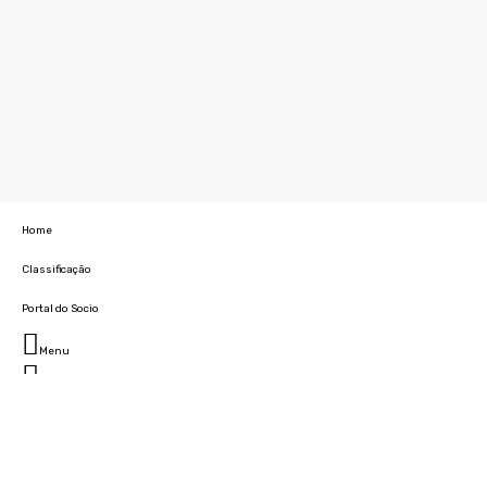
Home
Classificação
Portal do Socio
Menu
Fechar
Home
Clube