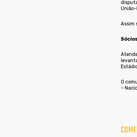
disputa
União-
Assim 
Sócios
Atenden
levanta
Estádi
O comu
– Nacio
COME