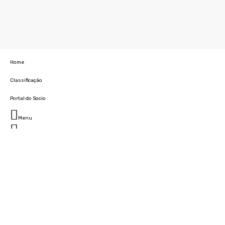
Home
Classificação
Portal do Socio
Menu
Fechar
Home
Clube
História
Marcha
Sede