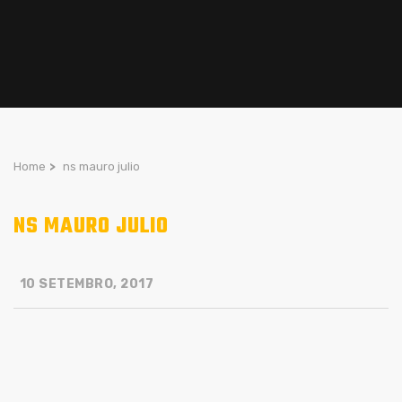
Home
>
ns mauro julio
NS MAURO JULIO
10 SETEMBRO, 2017