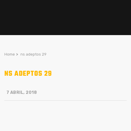
Home
>
ns adeptos 29
NS ADEPTOS 29
7 ABRIL, 2018