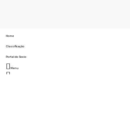
Home
Classificação
Portal do Socio
Menu
Fechar
Home
Clube
História
Marcha
Sede