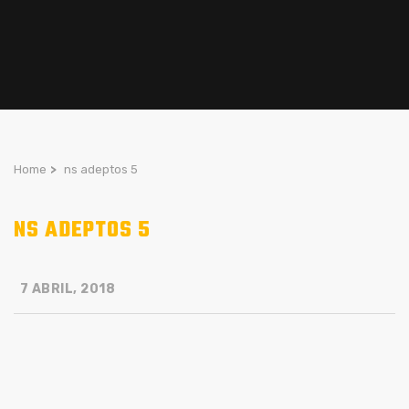
Home
>
ns adeptos 5
NS ADEPTOS 5
7 ABRIL, 2018