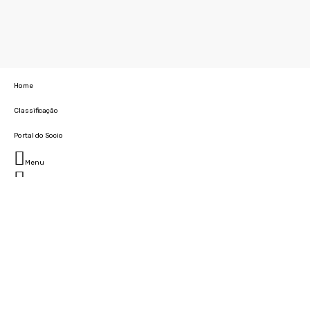
Home
Classificação
Portal do Socio
Menu
Fechar
Home
Clube
História
Marcha
Sede