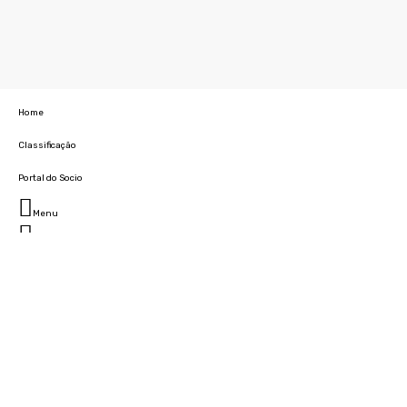
Home
Classificação
Portal do Socio
Menu
Fechar
Home
Clube
História
Marcha
Sede