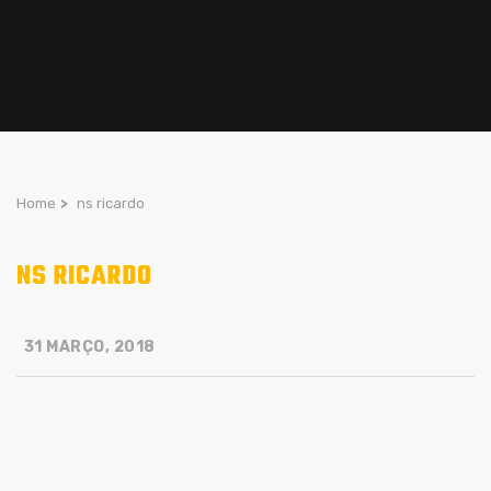
Home
>
ns ricardo
NS RICARDO
31 MARÇO, 2018