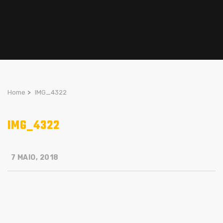
Home
>
IMG_4322
IMG_4322
7 MAIO, 2018