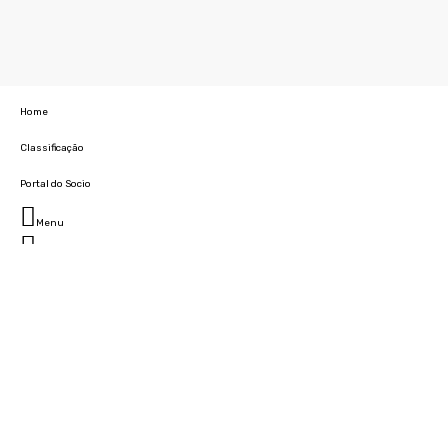
Home
Classificação
Portal do Socio
Menu
Fechar
Home
Clube
História
Marcha
Sede
Instalações