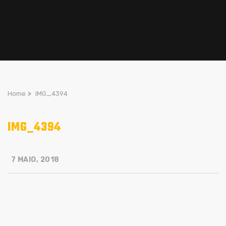
Home
>
IMG_4394
IMG_4394
7 MAIO, 2018