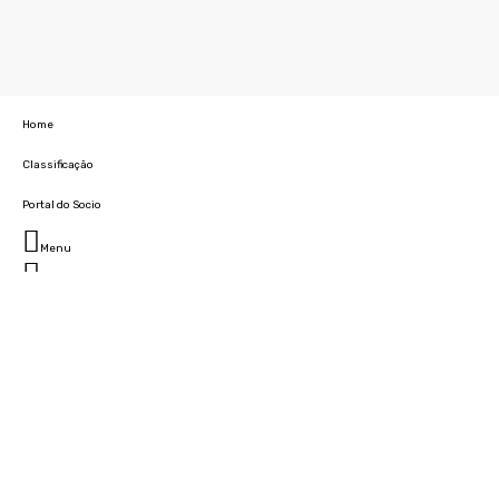
Home
Classificação
Portal do Socio
Menu
Fechar
Home
Clube
História
Marcha
Sede
Instalações