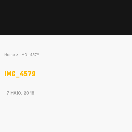
Home
>
IMG_4579
IMG_4579
7 MAIO, 2018