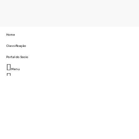
Home
Classificação
Portal do Socio
Menu
Fechar
Home
Clube
História
Marcha
Sede
Instalações