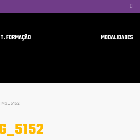
UT. FORMAÇÃO
MODALIDADES
IMG_5152
G_5152