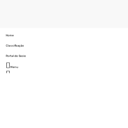
Home
Classificação
Portal do Socio
Menu
Fechar
Home
Clube
História
Marcha
Sede