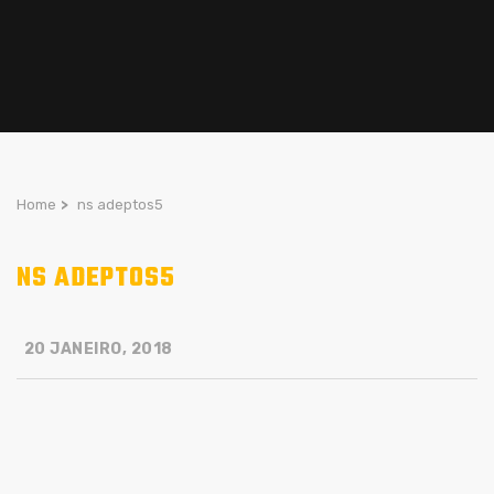
Home
>
ns adeptos5
NS ADEPTOS5
20 JANEIRO, 2018