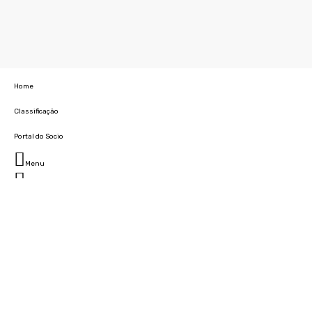
Home
Classificação
Portal do Socio
Menu
Fechar
Home
Clube
História
Marcha
Sede