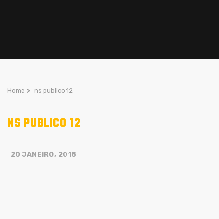
Home
>
ns publico 12
NS PUBLICO 12
20 JANEIRO, 2018