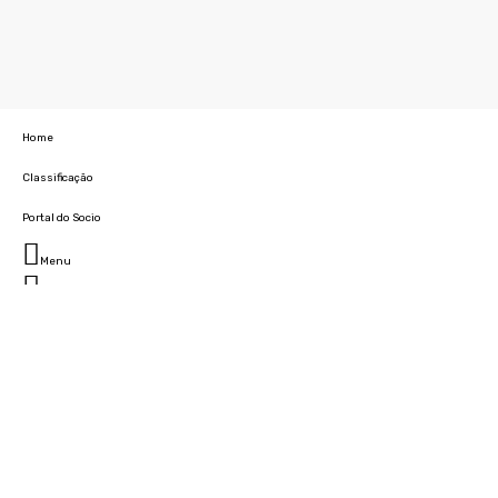
Home
Classificação
Portal do Socio
Menu
Fechar
Home
Clube
História
Marcha
Sede