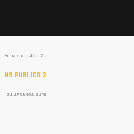
Home
>
ns publico 2
NS PUBLICO 2
20 JANEIRO, 2018