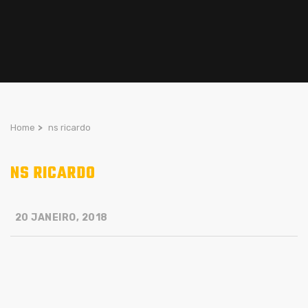
Home
>
ns ricardo
NS RICARDO
20 JANEIRO, 2018