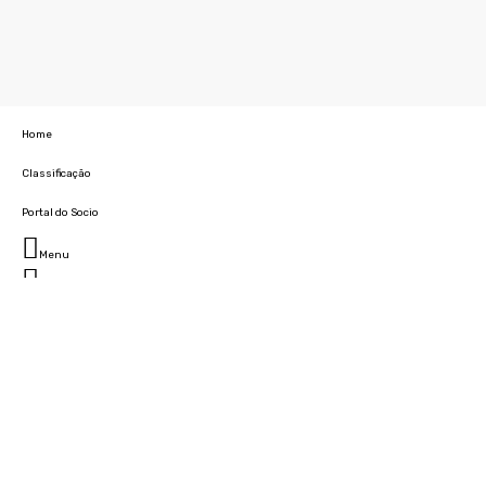
Home
Classificação
Portal do Socio
Menu
Fechar
Home
Clube
História
Marcha
Sede