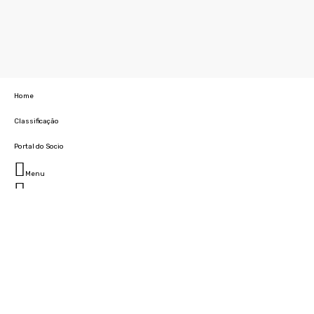
Home
Classificação
Portal do Socio
Menu
Fechar
Home
Clube
História
Marcha
Sede