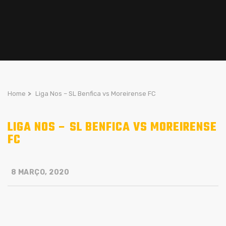
Home
>
Liga Nos – SL Benfica vs Moreirense FC
LIGA NOS – SL BENFICA VS MOREIRENSE
FC
8 MARÇO, 2020