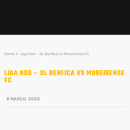
Home
>
Liga Nos – SL Benfica vs Moreirense FC
LIGA NOS – SL BENFICA VS MOREIRENSE
FC
8 MARÇO, 2020