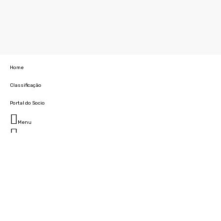
Home
Classificação
Portal do Socio
Menu
Fechar
Home
Clube
História
Marcha
Sede