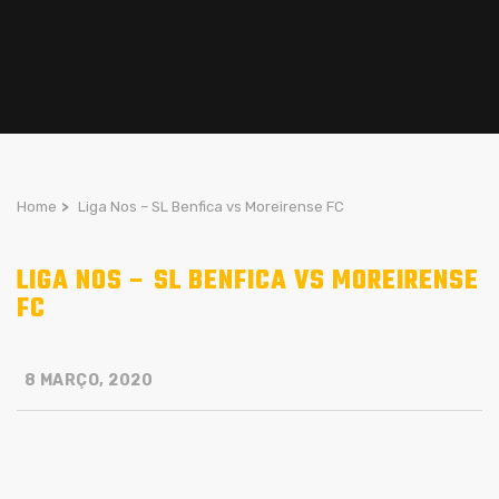
Home
>
Liga Nos – SL Benfica vs Moreirense FC
LIGA NOS – SL BENFICA VS MOREIRENSE
FC
8 MARÇO, 2020