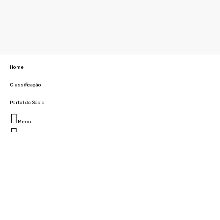
Home
Classificação
Portal do Socio
Menu
Fechar
Home
Clube
História
Marcha
Sede