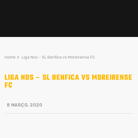
Home
>
Liga Nos – SL Benfica vs Moreirense FC
LIGA NOS – SL BENFICA VS MOREIRENSE
FC
8 MARÇO, 2020