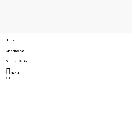
Home
Classificação
Portal do Socio
Menu
Fechar
Home
Clube
História
Marcha
Sede