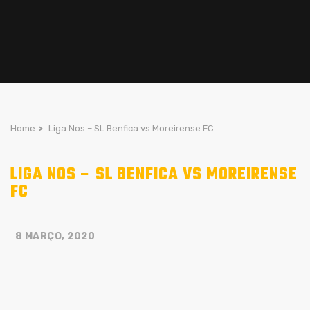
Home
>
Liga Nos – SL Benfica vs Moreirense FC
LIGA NOS – SL BENFICA VS MOREIRENSE
FC
8 MARÇO, 2020