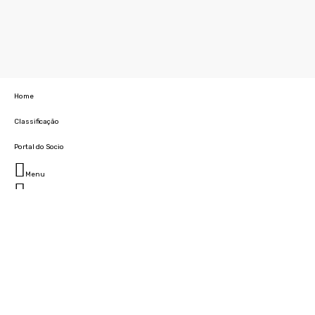
Home
Classificação
Portal do Socio
Menu
Fechar
Home
Clube
História
Marcha
Sede