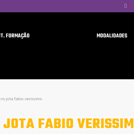
UT. FORMAÇÃO
MODALIDADES
ns jota fabio verissimo
 JOTA FABIO VERISSI