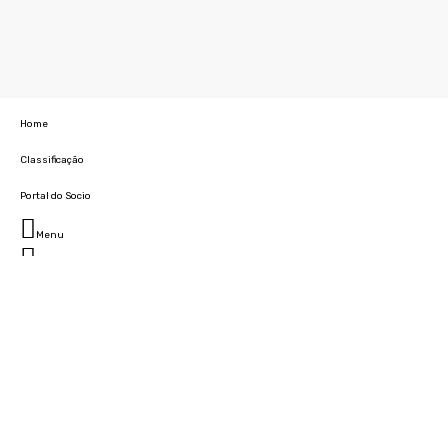
Home
Classificação
Portal do Socio
Menu
Fechar
Home
Clube
História
Marcha
Sede