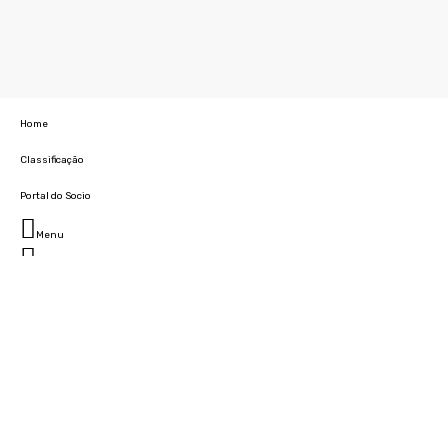
Home
Classificação
Portal do Socio
Menu
Fechar
Home
Clube
História
Marcha
Sede