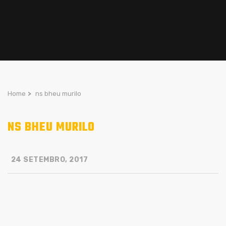
Home
>
ns bheu murilo
NS BHEU MURILO
24 SETEMBRO, 2017