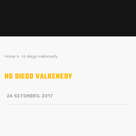
Home
>
ns diego valkenedy
NS DIEGO VALKENEDY
24 SETEMBRO, 2017