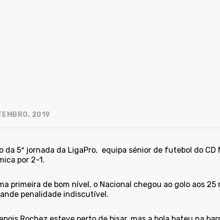
TEMBRO, 2019
 da 5ª jornada da LigaPro,
equipa sénior de futebol do CD
ica por 2-1.
a primeira de bom nível, o Nacional chegou ao golo aos 25
ande penalidade indiscutível.
pois Rochez esteve perto de bisar, mas a bola bateu na barr