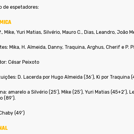
 de espetadores:
MICA
., Mike, Yuri Matias, Silvério, Mauro C., Dias, Leandro, João 
es: Mika, H. Almeida, Danny, Traquina, Arghus, Cherif e P. P
dor: César Peixoto
uições: D. Lacerda por Hugo Almeida (36’), Ki por Traquina (4
ina: amarelo a Silvério (25’), Mike (25’), Yuri Matias (45+2’)
 (89’).
Chaby (49’)
NAL