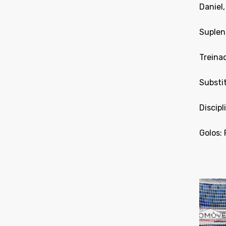
Daniel,
Suplent
Treinad
Substit
Discipl
Golos: 