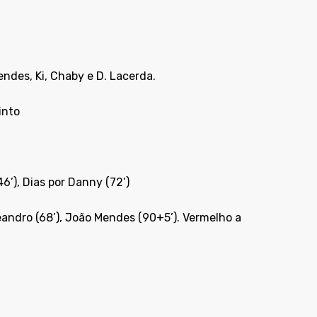
Mendes, Ki, Chaby e D. Lacerda.
into
6’), Dias por Danny (72’)
, Leandro (68’), João Mendes (90+5’). Vermelho a