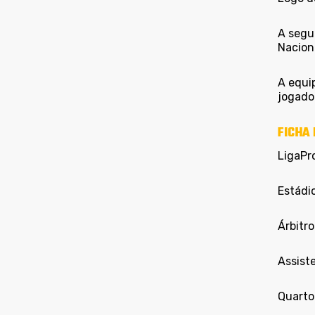
A segu
Nacion
A equip
jogador
FICHA 
LigaPr
Estádi
Árbitr
Assist
Quarto 