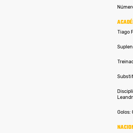
Número
ACADÉ
Tiago P
Suplent
Treina
Substit
Discipl
Leandro
Golos: 
NACIO