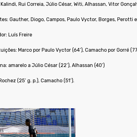
 Kalindi, Rui Correia, Júlio César, Witi, Alhassan, Vitor Go
es: Gauther, Diogo, Campos, Paulo Vyctor, Borges, Perotti e
or: Luís Freire
uições: Marco por Paulo Vyctor (64’), Camacho por Gorré (77
ina: amarelo a Júlio César (22’), Alhassan (40’)
Rochez (25’ g. p.), Camacho (51’).