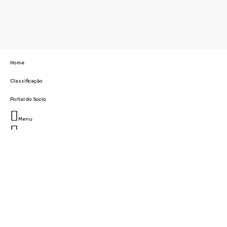
Home
Classificação
Portal do Socio
Menu
Fechar
Home
Clube
História
Marcha
Sede