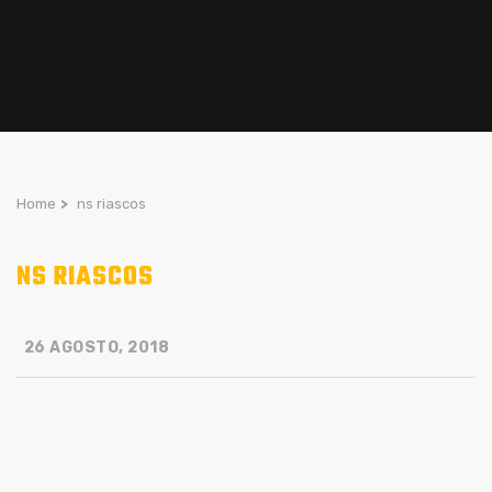
Home
>
ns riascos
NS RIASCOS
26 AGOSTO, 2018