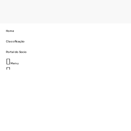
Home
Classificação
Portal do Socio
Menu
Fechar
Home
Clube
História
Marcha
Sede
Instalações