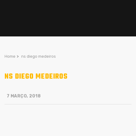
Home
>
ns diego medeiros
NS DIEGO MEDEIROS
7 MARÇO, 2018