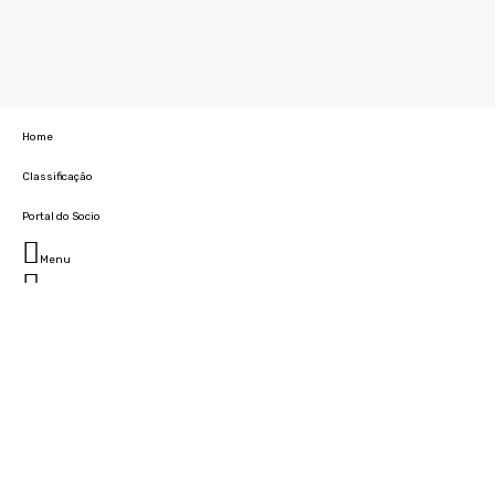
Home
Classificação
Portal do Socio
Menu
Fechar
Home
Clube
História
Marcha
Sede