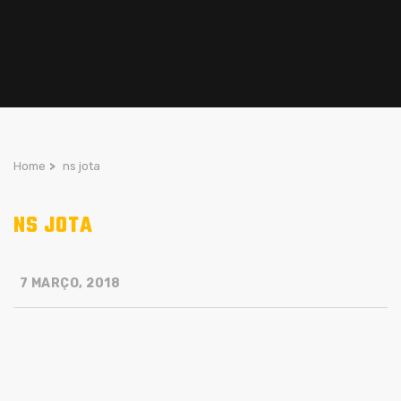
Home
>
ns jota
NS JOTA
7 MARÇO, 2018