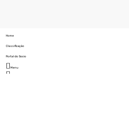
Home
Classificação
Portal do Socio
Menu
Fechar
Home
Clube
História
Marcha
Sede