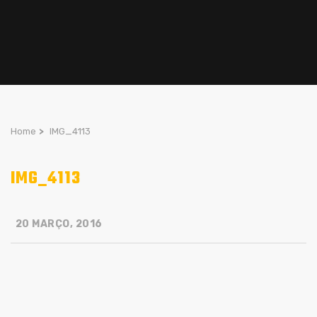
Home
>
IMG_4113
IMG_4113
20 MARÇO, 2016