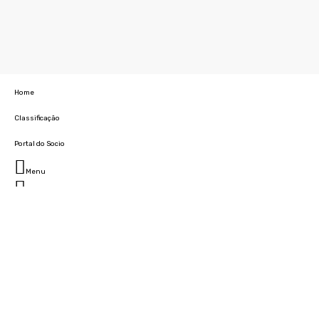
Home
Classificação
Portal do Socio
Menu
Fechar
Home
Clube
História
Marcha
Sede