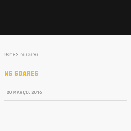
Home
>
ns soares
NS SOARES
20 MARÇO, 2016