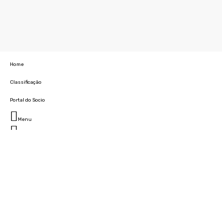
Home
Classificação
Portal do Socio
Menu
Fechar
Home
Clube
História
Marcha
Sede