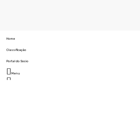
Home
Classificação
Portal do Socio
Menu
Fechar
Home
Clube
História
Marcha
Sede