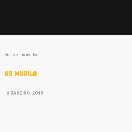
Home
>
ns murilo
NS MURILO
6 JANEIRO, 2018