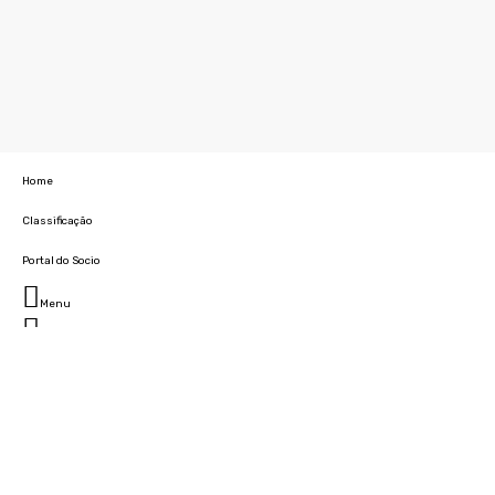
Home
Classificação
Portal do Socio
Menu
Fechar
Home
Clube
História
Marcha