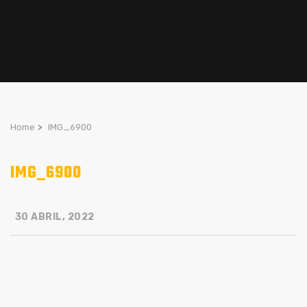
Home
>
IMG_6900
IMG_6900
30 ABRIL, 2022