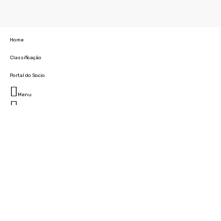
Home
Classificação
Portal do Socio
Menu
Fechar
Home
Clube
História
Marcha
Sede
Instalações
Cidade Desportiva