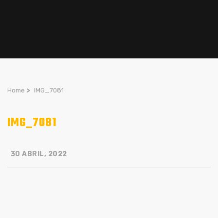
Home
>
IMG_7081
IMG_7081
30 ABRIL, 2022