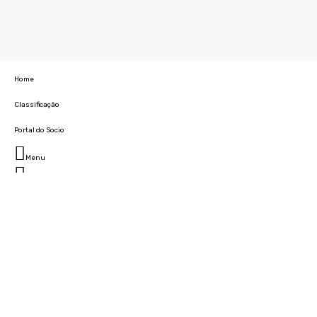
Home
Classificação
Portal do Socio
Menu
Fechar
Home
Clube
História
Marcha
Sede
Instalações