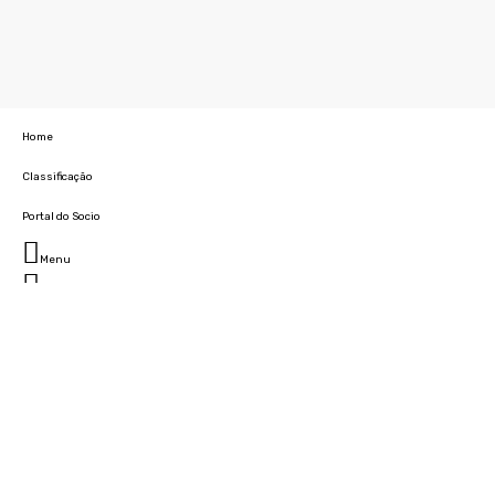
Home
Classificação
Portal do Socio
Menu
Fechar
Home
Clube
História
Marcha
Sede