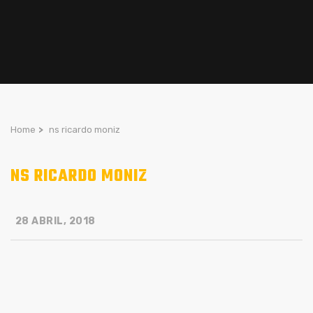
Home
>
ns ricardo moniz
NS RICARDO MONIZ
28 ABRIL, 2018