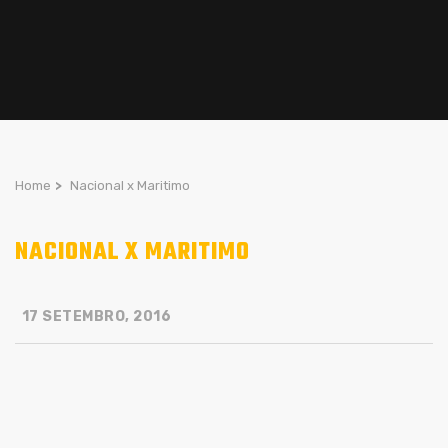
Home
>
Nacional x Maritimo
NACIONAL X MARITIMO
17 SETEMBRO, 2016