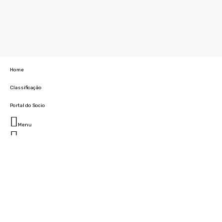
Home
Classificação
Portal do Socio
Menu
Fechar
Home
Clube
História
Marcha
Sede