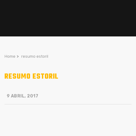
Home
>
resumo estoril
RESUMO ESTORIL
9 ABRIL, 2017