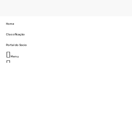
Home
Classificação
Portal do Socio
Menu
Fechar
Home
Clube
História
Marcha
Sede
Instalações
Cidade Desportiva