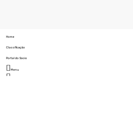
Home
Classificação
Portal do Socio
Menu
Fechar
Home
Clube
História
Marcha
Sede