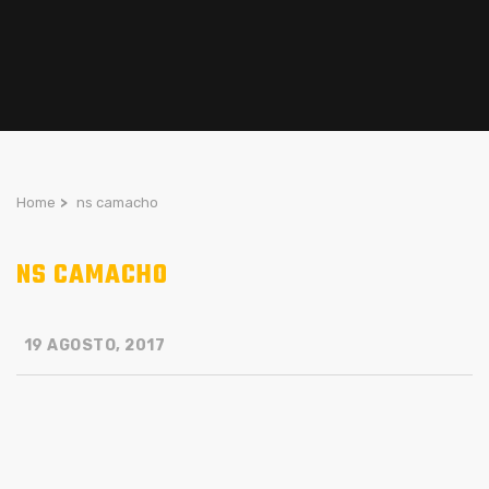
Home
>
ns camacho
NS CAMACHO
19 AGOSTO, 2017