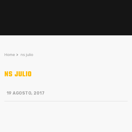
Home
>
ns julio
NS JULIO
19 AGOSTO, 2017