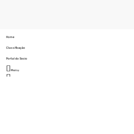
Home
Classificação
Portal do Socio
Menu
Fechar
Home
Clube
História
Marcha
Sede