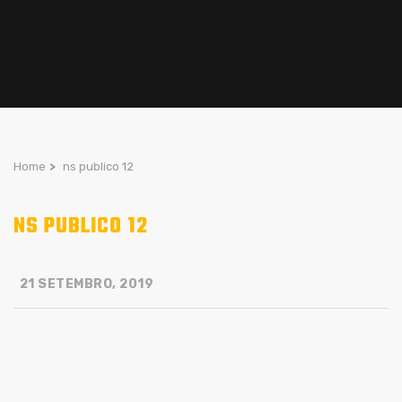
Home
>
ns publico 12
NS PUBLICO 12
21 SETEMBRO, 2019