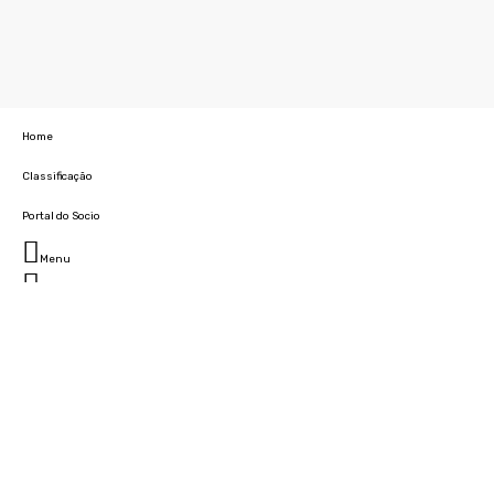
Home
Classificação
Portal do Socio
Menu
Fechar
Home
Clube
História
Marcha
Sede