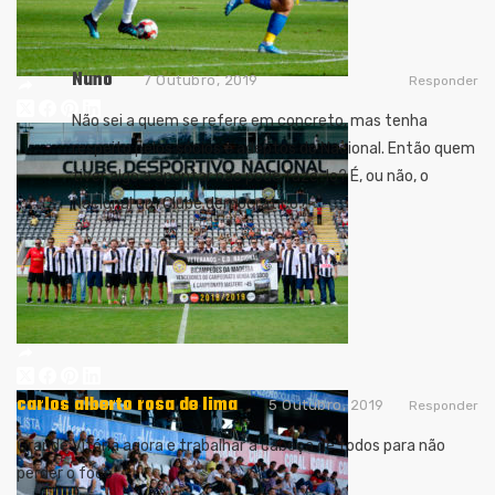
Nuno
7 Outubro, 2019
Responder
Não sei a quem se refere em concreto, mas tenha
respeito pelos sócios e adeptos do Nacional. Então quem
tiver algo a apontar não pode fazê-lo? É, ou não, o
Nacional um Clube democrático?
carlos alberto rosa de lima
5 Outubro, 2019
Responder
Grande Vitória agora e trabalhar a cabeça de todos para não
perder o foco