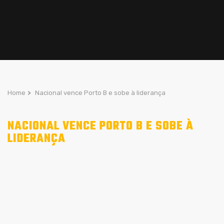
Home
>
Nacional vence Porto B e sobe à liderança
NACIONAL VENCE PORTO B E SOBE À
LIDERANÇA