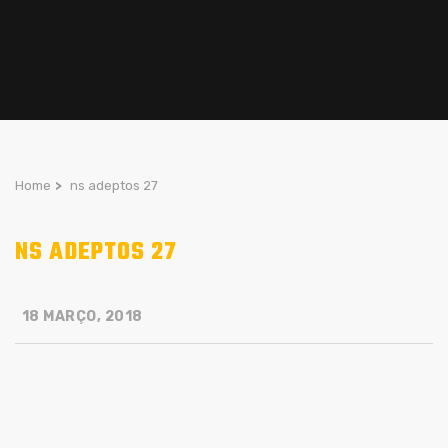
Home
>
ns adeptos 27
NS ADEPTOS 27
18 MARÇO, 2018