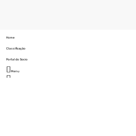
Home
Classificação
Portal do Socio
Menu
Fechar
Home
Clube
História
Marcha
Sede