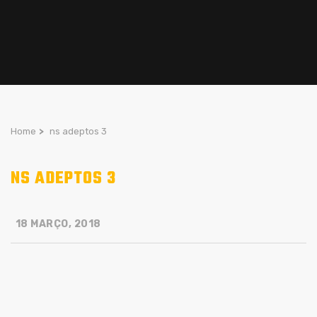
Home
>
ns adeptos 3
NS ADEPTOS 3
18 MARÇO, 2018