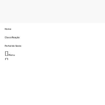
Home
Classificação
Portal do Socio
Menu
Fechar
Home
Clube
História
Marcha
Sede