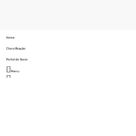
Home
Classificação
Portal do Socio
Menu
Fechar
Home
Clube
História
Marcha
Sede