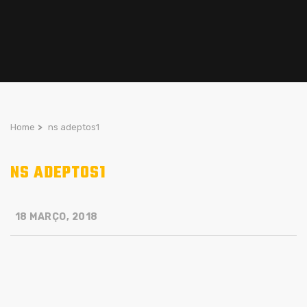
Home
>
ns adeptos1
NS ADEPTOS1
18 MARÇO, 2018