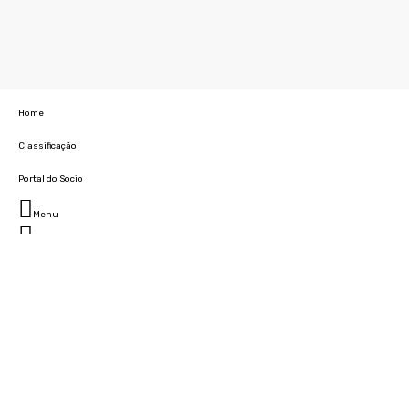
Home
Classificação
Portal do Socio
Menu
Fechar
Home
Clube
História
Marcha
Sede